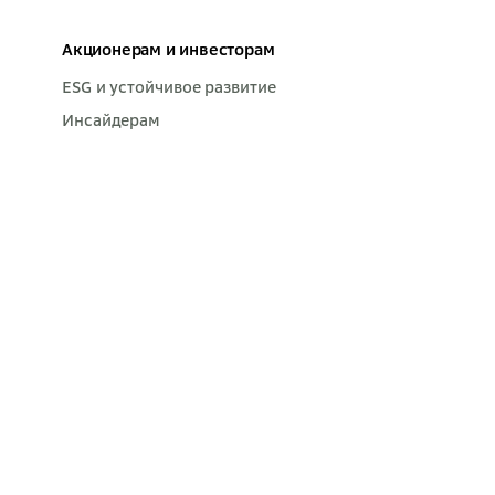
Акционерам и инвесторам
ESG и устойчивое развитие
Инсайдерам
Акции
Дивиденды
Частным акционерам
Финансовые новости
Кредитные рейтинги
Личный кабинет акционера
Мобильное приложение Акционер
Сбера
Противодействие коррупции