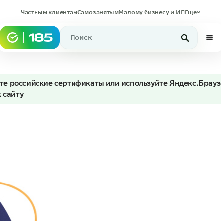
Частным клиентам
Самозанятым
Малому бизнесу и ИП
Еще
те российские сертификаты или используйте Яндекс.Брауз
к сайту