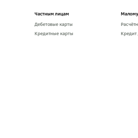
Частным лицам
Малому
Дебетовые карты
Расчётн
Кредитные карты
Кредит 
Платёжный счёт
Торгов
Платёжный стикер
Бизнес
Кредиты
Зарпла
Ипотеки
Расчёт
Вклады и счета
Интерн
СберИнвестиции
Сервис
Оплата услуг
Самоза
Переводы
Страхование
SberPay
СберПрайм