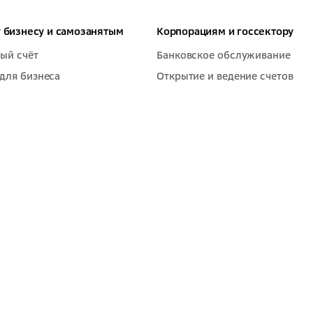
 бизнесу и самозанятым
Корпорациям и госсектору
ый счёт
Банковское обслуживание
для бизнеса
Открытие и ведение счетов
ый эквайринг
Банковское сопровождение
-карты
ВЭД и валютный контроль
тный проект
Инкассация
но-кассовое обслуживание
Банковские гарантии
ет-банк СберБизнес
Лизинг
ы для бизнеса
Факторинг
нятым